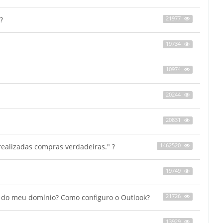
?
21977
19734
10974
20244
20831
ealizadas compras verdadeiras." ?
1462520
19749
s do meu domínio? Como configuro o Outlook?
21726
13929