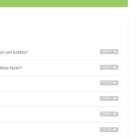
bo um boleto?
24359
devo fazer?
21371
13779
17097
20403
17172