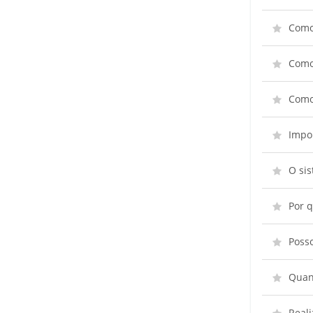
Como
Como 
Como
Impor
O si
Por q
Poss
Quant
Reali