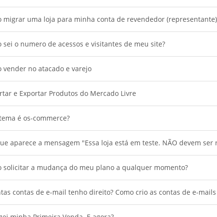
 migrar uma loja para minha conta de revendedor (representante)
sei o numero de acessos e visitantes de meu site?
 vender no atacado e varejo
tar e Exportar Produtos do Mercado Livre
stema é os-commerce?
ue aparece a mensagem "Essa loja está em teste. NÃO devem ser r
o solicitar a mudança do meu plano a qualquer momento?
as contas de e-mail tenho direito? Como crio as contas de e-mail
zei minha Primeira Venda. E agora?