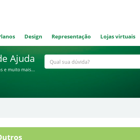
Planos
Design
Representação
Lojas virtuais
de Ajuda
s e muito mais...
utros