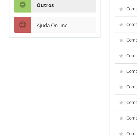
Outros
Como
Como 
Ajuda On-line
Como 
Como
Como 
Como 
Como 
Como
Como