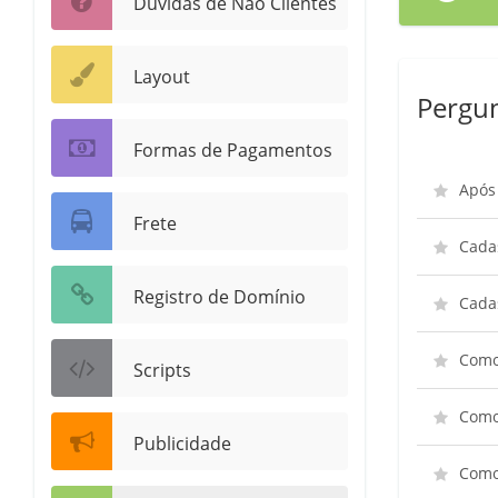
Dúvidas de Não Clientes
Layout
Pergun
Formas de Pagamentos
Após 
Frete
Cadas
Registro de Domínio
Cada
Como 
Scripts
Como
Publicidade
Como 