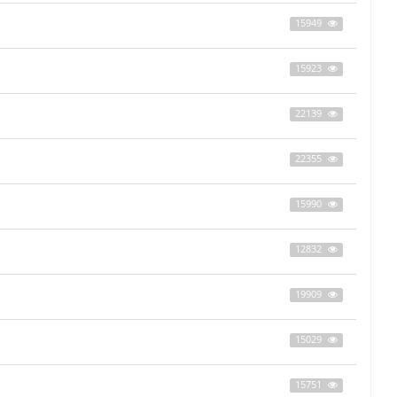
15949
15923
22139
22355
15990
12832
19909
15029
15751